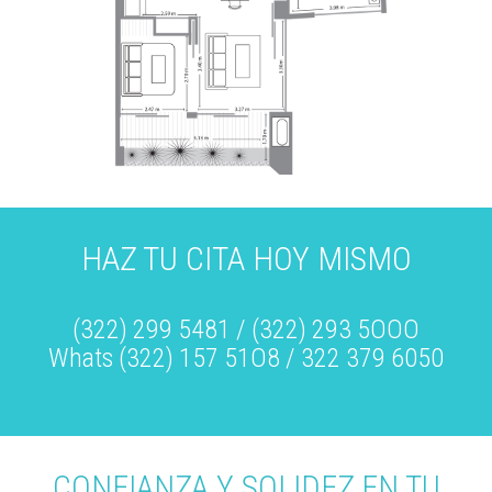
HAZ TU CITA HOY MISMO
(322) 299 5481 / (322) 293 5OOO
Whats (322) 157 51O8 / 322 379 6050
CONFIANZA Y SOLIDEZ EN TU