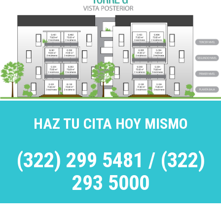
HAZ TU CITA HOY MISMO
(322) 299 5481 / (322)
293 5000